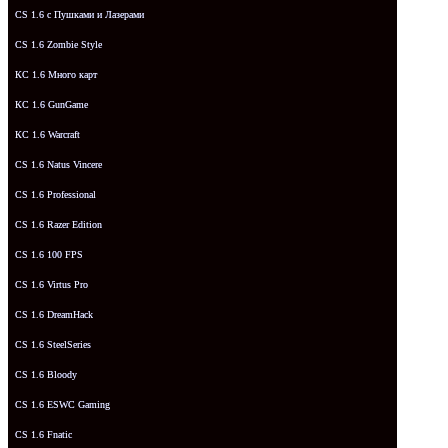
CS 1.6 с Пушками и Лазерами
CS 1.6 Zombie Style
КС 1.6 Много карт
КС 1.6 GunGame
КС 1.6 Warcraft
CS 1.6 Natus Vincere
CS 1.6 Professional
CS 1.6 Razer Edition
CS 1.6 100 FPS
CS 1.6 Virtus Pro
CS 1.6 DreamHack
CS 1.6 SteelSeries
CS 1.6 Bloody
CS 1.6 ESWC Gaming
CS 1.6 Fnatic