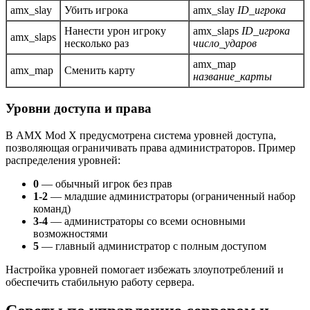
amx_slay
Убить игрока
amx_slay
ID_игрока
Нанести урон игроку
amx_slaps
ID_игрока
amx_slaps
несколько раз
число_ударов
amx_map
amx_map
Сменить карту
название_карты
Уровни доступа и права
В AMX Mod X предусмотрена система уровней доступа,
позволяющая ограничивать права администраторов. Пример
распределения уровней:
0
— обычный игрок без прав
1-2
— младшие администраторы (ограниченный набор
команд)
3-4
— администраторы со всеми основными
возможностями
5
— главный администратор с полным доступом
Настройка уровней помогает избежать злоупотреблений и
обеспечить стабильную работу сервера.