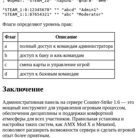
; Формат: "STEAM_ID" "пароль" "флаги" "имя"

"STEAM_1:0:12345678" "" "abcd" "Admin1"

Флаги определяют уровень прав:
Флаг
Описание
a
полный доступ к командам администратора
b
доступ к бану и кик-командам
c
смена карты и управление игрой
d
доступ к базовым командам
Заключение
Административная панель на сервере Counter-Strike 1.6 — это
мощный инструмент для управления игровым процессом,
обеспечения дисциплины и поддержки комфортной
атмосферы для всех участников. Правильная установка и
настройка таких систем, как AMX Mod X и Metamod,
позволяют расширить возможности сервера и сделать игровой
опыт более приятным.