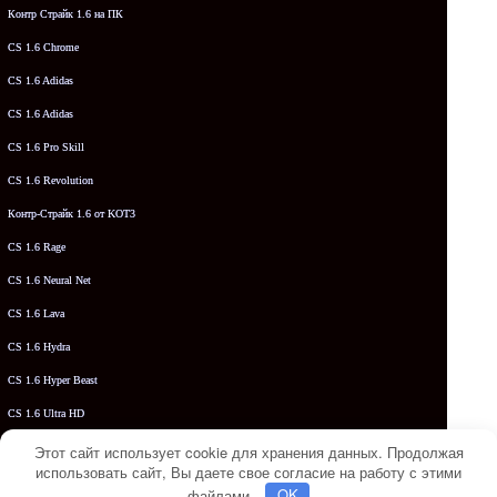
Контр Страйк 1.6 на ПК
CS 1.6 Chrome
CS 1.6 Adidas
CS 1.6 Adidas
CS 1.6 Pro Skill
CS 1.6 Revolution
Контр-Страйк 1.6 от KOT3
CS 1.6 Rage
CS 1.6 Neural Net
CS 1.6 Lava
CS 1.6 Hydra
CS 1.6 Hyper Beast
CS 1.6 Ultra HD
CS 1.6 Umbrella
Этот сайт использует cookie для хранения данных. Продолжая
использовать сайт, Вы даете свое согласие на работу с этими
CS 1.6 Vortex
файлами.
OK