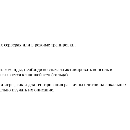
х серверах или в режиме тренировки.
ть команды, необходимо сначала активировать консоль в
ызывается клавишей «~» (тильда).
ки игры, так и для тестирования различных читов на локальных
ельно изучать их описание.