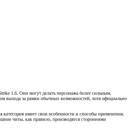
ike 1.6. Они могут делать персонажа более сильным,
бом выхода за рамки обычных возможностей, хотя официально
я категория имеет свои особенности и способы применения.
ешние читы, как правило, производятся сторонними