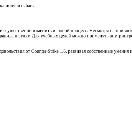
ка получить бан.
т существенно изменить игровой процесс. Несмотря на привлек
правила и этику. Для учебных целей можно применять внутриигр
вольствия от Counter-Strike 1.6, развивая собственные умения 