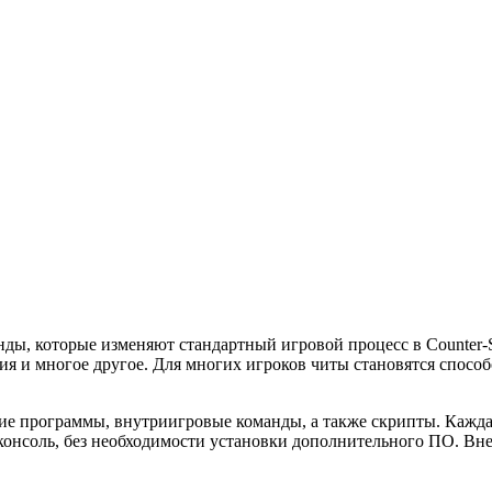
, которые изменяют стандартный игровой процесс в Counter-Str
я и многое другое. Для многих игроков читы становятся спосо
ние программы, внутриигровые команды, а также скрипты. Кажда
консоль, без необходимости установки дополнительного ПО. Вн