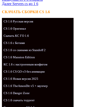
Далее
Servers cs go 1 6
СКАЧАТЬ СБОРКИ CS 1.6
CS 1.6 Русская версия
CS 1.6 Оригинал
Скачать КС ГО 1.6
CS 1.6 с Ботами
CS 1.6 со скинами из Standoff 2
CS 1.6 Mansion Edition
КС 1.6 с настроенным конфигом
CS 1.6 CS GO v3 без анимации
CS 1.6 Новая версия 2025
CS 1.6 TheAmonDit v5 + лаунчер
CS 1.6 Danger Zone
CS 1.6 скачать торрент