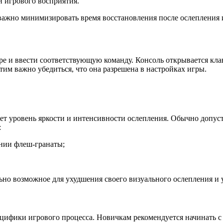
и игрового восприятия.
важно минимизировать время восстановления после ослепления и
ре и ввести соответствующую команду. Консоль открывается клав
тим важно убедиться, что она разрешена в настройках игры.
яет уровень яркости и интенсивности ослепления. Обычно допуст
:
нии флеш-гранаты;
но возможное для ухудшения своего визуального ослепления и 
ецифики игрового процесса. Новичкам рекомендуется начинать с