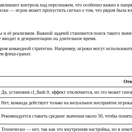
авливают контроль над персонажем, что особенно важно в напря
ски — игрок может пропустить сигнал о том, что рядом была взо
ы и её реализмом. Важной задачей становится поиск такого знач
е вводит в дезориентацию на длительное время.
тором командной стратегии. Например, игроки могут использоват
м флеш-гранат.
Отв
Да, установив cl_flash 0, эффект отключается, но это может сн
Нет, команда действует только на визуальное восприятие игрока
Рекомендуется ставить средние значения около 50, чтобы поня
Технически — нет, так как это внутренняя настройка, но в нек