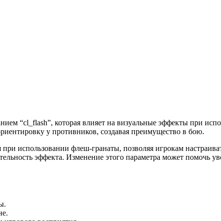
анием “cl_flash”, которая влияет на визуальные эффекты при испо
ориентировку у противников, создавая преимущество в бою.
я при использовании флеш-гранаты, позволяя игрокам настраива
ительность эффекта. Изменение этого параметра может помочь у
ы.
не.