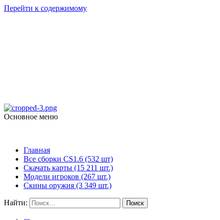
Перейти к содержимому
Counter Strike 1.6
skachat-dlya-cs.ru
Основное меню
Counter Strike 1.6
Главная
Все сборки CS1.6 (532 шт)
Скачать карты (15 211 шт.)
Модели игроков (267 шт.)
Скины оружия (3 349 шт.)
Найти: