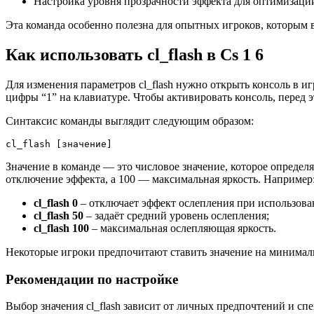
Настройка уровня прозрачности эффекта для оптимизаци
Эта команда особенно полезна для опытных игроков, которым 
Как использовать cl_flash в Cs 1 6
Для изменения параметров cl_flash нужно открыть консоль в иг
цифры “1” на клавиатуре. Чтобы активировать консоль, перед э
Синтаксис команды выглядит следующим образом:
cl_flash [значение]
Значение в команде — это числовое значение, которое определ
отключение эффекта, а 100 — максимальная яркость. Например
cl_flash 0
– отключает эффект ослепления при использова
cl_flash 50
– задаёт средний уровень ослепления;
cl_flash 100
– максимальная ослепляющая яркость.
Некоторые игроки предпочитают ставить значение на минималь
Рекомендации по настройке
Выбор значения cl_flash зависит от личных предпочтений и сп