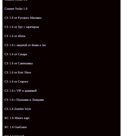
Counter Strike 1.0
CS 1.6 от Русского Мясника
CS 1.6 от Tpy с лаунчером
CS 1.6 от d3stra
CS 1.6 с защитой от dream-x leo
CS 1.6 от Сахара
CS 1.6 от Сантехника
CS 1.6 от Kott Show
CS 1.6 от Старого
CS 1.6 с VIP и админкой
CS 1.6 с Пушками и Лазерами
CS 1.6 Zombie Style
КС 1.6 Много карт
КС 1.6 GunGame