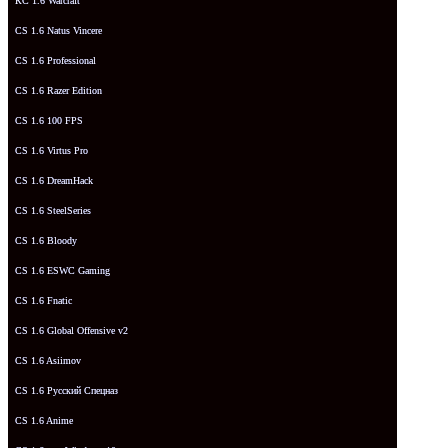
КС 1.6 Warcraft
CS 1.6 Natus Vincere
CS 1.6 Professional
CS 1.6 Razer Edition
CS 1.6 100 FPS
CS 1.6 Virtus Pro
CS 1.6 DreamHack
CS 1.6 SteelSeries
CS 1.6 Bloody
CS 1.6 ESWC Gaming
CS 1.6 Fnatic
CS 1.6 Global Offensive v2
CS 1.6 Asiimov
CS 1.6 Русский Спецназ
CS 1.6 Anime