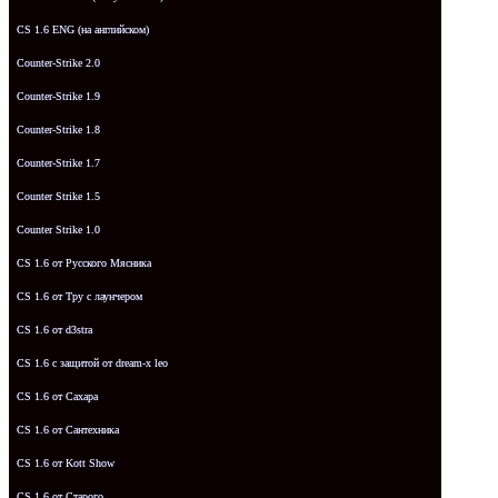
CS 1.6 ENG (на английском)
Counter-Strike 2.0
Counter-Strike 1.9
Counter-Strike 1.8
Counter-Strike 1.7
Counter Strike 1.5
Counter Strike 1.0
CS 1.6 от Русского Мясника
CS 1.6 от Tpy с лаунчером
CS 1.6 от d3stra
CS 1.6 с защитой от dream-x leo
CS 1.6 от Сахара
CS 1.6 от Сантехника
CS 1.6 от Kott Show
CS 1.6 от Старого