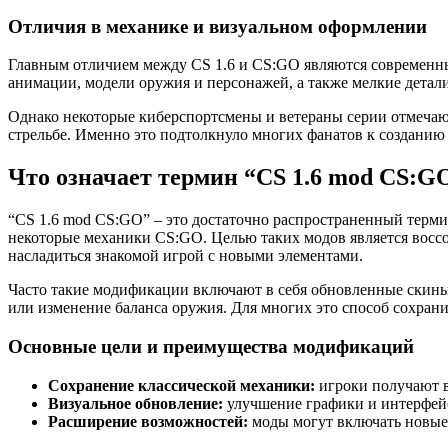
Отличия в механике и визуальном оформлении
Главным отличием между CS 1.6 и CS:GO являются современны
анимации, модели оружия и персонажей, а также мелкие детал
Однако некоторые киберспортсмены и ветераны серии отмечают,
стрельбе. Именно это подтолкнуло многих фанатов к созданию
Что означает термин “CS 1.6 mod CS:G
“CS 1.6 mod CS:GO” – это достаточно распространенный терми
некоторые механики CS:GO. Целью таких модов является воссо
насладиться знакомой игрой с новыми элементами.
Часто такие модификации включают в себя обновленные скины 
или изменение баланса оружия. Для многих это способ сохран
Основные цели и преимущества модификаций
Сохранение классической механики:
игроки получают в
Визуальное обновление:
улучшение графики и интерфейс
Расширение возможностей:
моды могут включать новые 