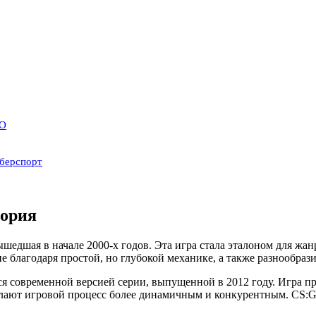
GO
иберспорт
тория
 вышедшая в начале 2000-х годов. Эта игра стала эталоном для ж
е благодаря простой, но глубокой механике, а также разнообраз
вляется современной версией серии, выпущенной в 2012 году. Иг
елают игровой процесс более динамичным и конкурентным. CS: