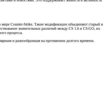
оветами и новостями. Это поддерживает живость и активность
 мире Counter-Strike. Такие модификации объединяют старый и
ествование значительных различий между CS 1.6 и CS:GO, их
ого процесса.
пулярным и разнообразным на протяжении долгого времени.