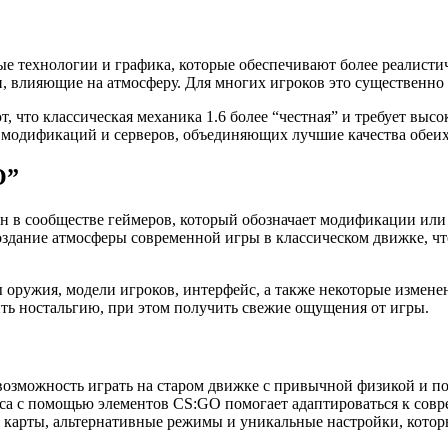
е технологии и графика, которые обеспечивают более реалисти
и, влияющие на атмосферу. Для многих игроков это существенно
 что классическая механика 1.6 более “честная” и требует высо
 модификаций и серверов, объединяющих лучшие качества обеих
O”
н в сообществе геймеров, который обозначает модификации или
здание атмосферы современной игры в классическом движке, чт
оружия, модели игроков, интерфейс, а также некоторые измене
ить ностальгию, при этом получить свежие ощущения от игры.
озможность играть на старом движке с привычной физикой и по
а с помощью элементов CS:GO помогает адаптироваться к совр
карты, альтернативные режимы и уникальные настройки, которы