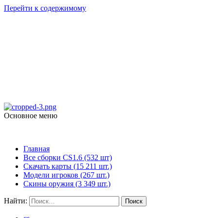
Перейти к содержимому
Counter Strike 1.6
skachat-dlya-cs.ru
Основное меню
Counter Strike 1.6
Главная
Все сборки CS1.6 (532 шт)
Скачать карты (15 211 шт.)
Модели игроков (267 шт.)
Скины оружия (3 349 шт.)
Найти: