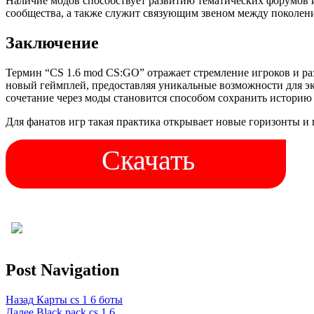
Наличие модов способствует развитию тематических форумов 
сообщества, а также служит связующим звеном между поколен
Заключение
Термин “CS 1.6 mod CS:GO” отражает стремление игроков и ра
новый геймплей, предоставляя уникальные возможности для эк
сочетание через моды становится способом сохранить историю
Для фанатов игр такая практика открывает новые горизонты и 
Скачать
Post Navigation
Назад
Карты cs 1 6 боты
Далее
Black pack cs 1 6