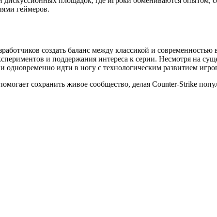
и дискуссионных площадок, где игроки обмениваются опытом, с
иями геймеров.
зработчиков создать баланс между классикой и современностью в
спериментов и поддержания интереса к серии. Несмотря на сущ
 и одновременно идти в ногу с технологическим развитием игров
помогает сохранить живое сообщество, делая Counter-Strike по