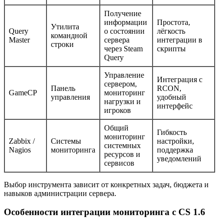
Получение
информации
Простота,
Утилита
Query
о состоянии
лёгкость
командной
Master
сервера
интеграции в
строки
через Steam
скрипты
Query
Управление
Интеграция с
сервером,
Панель
RCON,
GameCP
мониторинг
управления
удобный
нагрузки и
интерфейс
игроков
Общий
Гибкость
мониторинг
Zabbix /
Системы
настройки,
системных
Nagios
мониторинга
поддержка
ресурсов и
уведомлений
сервисов
Выбор инструмента зависит от конкретных задач, бюджета и
навыков администрации сервера.
Особенности интеграции мониторинга с CS 1.6