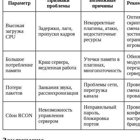
Признаки
Возможные
Параметр
Реко
проблемы
причины
Опти
Некорректные
скрип
Высокая
Задержки, лаги,
плагины, атаки,
смена
загрузка
пропуски кадров
недостаточные
хости
CPU
ресурсы
огран
игрок
Обно
Большое
Утечки памяти в
Краш сервера,
модул
потребление
плагинах,
медленная работа
перез
памяти
многопоточность
серве
Проблемы сети,
Прове
Потери
Заикания звука,
перегрузка
смена
пакетов
рассинхронизация
канала
прова
Неправильный
Прове
Невозможность
пароль,
конфи
Сбои RCON
управления
блокировка
настр
сервером
портов
бранд