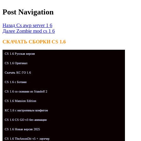
Post Navigation
Назад
Cs awp server 1 6
Далее
Zombie mod cs 1 6
СКАЧАТЬ СБОРКИ CS 1.6
CS 1.6 Русская версия
CS 1.6 Оригинал
Скачать КС ГО 1.6
CS 1.6 с Ботами
CS 1.6 со скинами из Standoff 2
CS 1.6 Mansion Edition
КС 1.6 с настроенным конфигом
CS 1.6 CS GO v3 без анимации
CS 1.6 Новая версия 2025
CS 1.6 TheAmonDit v5 + лаунчер