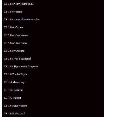
CS 1.6 от Tpy с лаунчером
CS 1.6 от d3stra
CS 1.6 с защитой от dream-x leo
CS 1.6 от Сахара
CS 1.6 от Сантехника
CS 1.6 от Kott Show
CS 1.6 от Старого
CS 1.6 с VIP и админкой
CS 1.6 с Пушками и Лазерами
CS 1.6 Zombie Style
КС 1.6 Много карт
КС 1.6 GunGame
КС 1.6 Warcraft
CS 1.6 Natus Vincere
CS 1.6 Professional