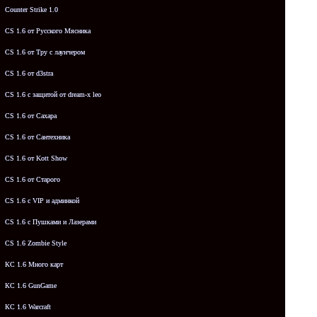
Counter Strike 1.0
CS 1.6 от Русского Мясника
CS 1.6 от Tpy с лаунчером
CS 1.6 от d3stra
CS 1.6 с защитой от dream-x leo
CS 1.6 от Сахара
CS 1.6 от Сантехника
CS 1.6 от Kott Show
CS 1.6 от Старого
CS 1.6 с VIP и админкой
CS 1.6 с Пушками и Лазерами
CS 1.6 Zombie Style
КС 1.6 Много карт
КС 1.6 GunGame
КС 1.6 Warcraft