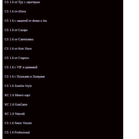
CS 1.6 от Tpy с лаунчером
CS 1.6 от d3stra
CS 1.6 с защитой от dream-x leo
CS 1.6 от Сахара
CS 1.6 от Сантехника
CS 1.6 от Kott Show
CS 1.6 от Старого
CS 1.6 с VIP и админкой
CS 1.6 с Пушками и Лазерами
CS 1.6 Zombie Style
КС 1.6 Много карт
КС 1.6 GunGame
КС 1.6 Warcraft
CS 1.6 Natus Vincere
CS 1.6 Professional