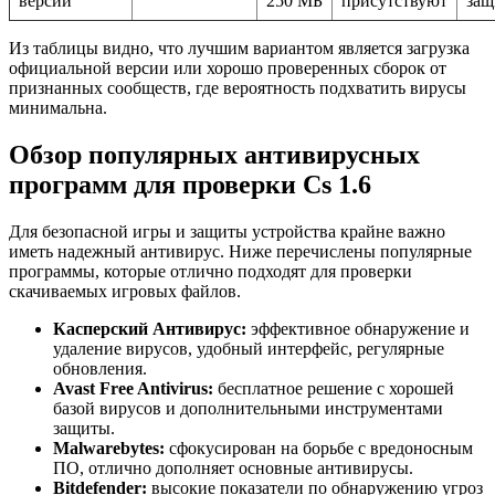
версии
250 МБ
присутствуют
защ
Из таблицы видно, что лучшим вариантом является загрузка
официальной версии или хорошо проверенных сборок от
признанных сообществ, где вероятность подхватить вирусы
минимальна.
Обзор популярных антивирусных
программ для проверки Cs 1.6
Для безопасной игры и защиты устройства крайне важно
иметь надежный антивирус. Ниже перечислены популярные
программы, которые отлично подходят для проверки
скачиваемых игровых файлов.
Касперский Антивирус:
эффективное обнаружение и
удаление вирусов, удобный интерфейс, регулярные
обновления.
Avast Free Antivirus:
бесплатное решение с хорошей
базой вирусов и дополнительными инструментами
защиты.
Malwarebytes:
сфокусирован на борьбе с вредоносным
ПО, отлично дополняет основные антивирусы.
Bitdefender:
высокие показатели по обнаружению угроз