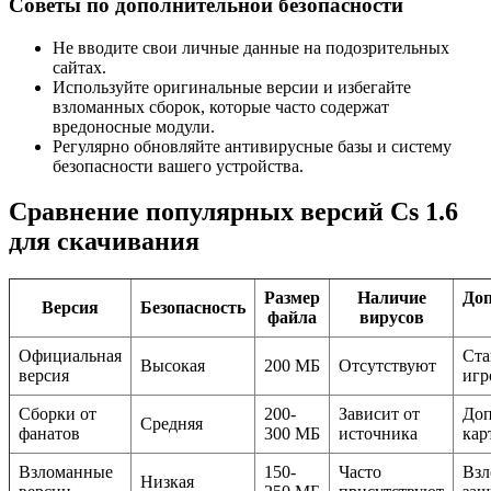
Советы по дополнительной безопасности
Не вводите свои личные данные на подозрительных
сайтах.
Используйте оригинальные версии и избегайте
взломанных сборок, которые часто содержат
вредоносные модули.
Регулярно обновляйте антивирусные базы и систему
безопасности вашего устройства.
Сравнение популярных версий Cs 1.6
для скачивания
Размер
Наличие
До
Версия
Безопасность
файла
вирусов
Официальная
Ста
Высокая
200 МБ
Отсутствуют
версия
игр
Сборки от
200-
Зависит от
Доп
Средняя
фанатов
300 МБ
источника
кар
Взломанные
150-
Часто
Взл
Низкая