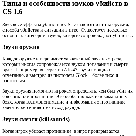
Типы и особенности звуков убийств в
CS 1.6
Звуковые эффекты убийств в CS 1.6 зависят от типа оружия,
способа убийства и ситуации в игре. Существует несколько
основных категорий звуков, которые сопровождают убийства.
Звуки оружия
Каждое оружие в игре имеет характерный звук выстрела,
который иногда сопровождается звуком попадания и смерти
врага. Например, выстрел из AK-47 звучит мощно и
отчетливо, а выстрел из пистолета Glock – более тихо и
частотным.
Звуки оружия помогают игрокам определять, чем был убит их
союзник или противник. Это особенно важно в командных
боях, когда взаимопонимание и информация о противнике
значительно влияют на исход раунда.
Звуки смерти (kill sounds)
Когда игрок убивает противника, в игре проигрывается