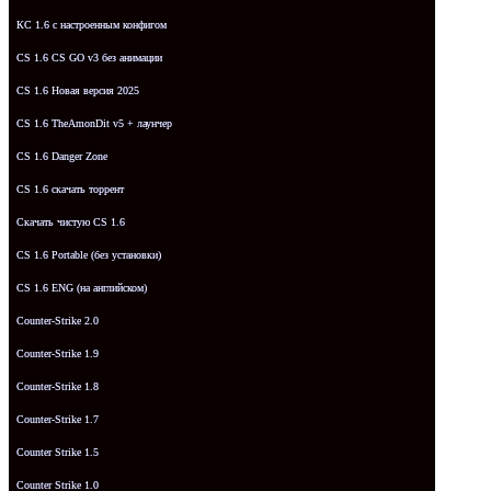
КС 1.6 с настроенным конфигом
CS 1.6 CS GO v3 без анимации
CS 1.6 Новая версия 2025
CS 1.6 TheAmonDit v5 + лаунчер
CS 1.6 Danger Zone
CS 1.6 скачать торрент
Скачать чистую CS 1.6
CS 1.6 Portable (без установки)
CS 1.6 ENG (на английском)
Counter-Strike 2.0
Counter-Strike 1.9
Counter-Strike 1.8
Counter-Strike 1.7
Counter Strike 1.5
Counter Strike 1.0