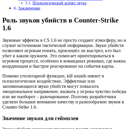
Психологический аспект звука
Заключение
Роль звуков убийств в Counter-Strike
1.6
Звуковые эффекты в CS 1.6 не просто создают атмосферу, но и
служат источником тактической информации. Звуки убийств
позволяют игрокам понять, произошёл ли выстрел, кто был
убит и каким оружием. Это помогает ориентироваться в
игровом процессе, особенно в командных режимах, где важна
координация и быстрое реагирование на события карты.
Помимо утилитарной функции, kill sounds имеют и
психологическое воздействие. Эффектные или
запоминающиеся звуки убийств могут повысить
эмоциональное напряжение, вызвать у игрока чувство победы
или же наоборот – разочарование. Поэтому разработчики
уделяли большое внимание качеству и разнообразию звуков в
Counter-Strike 1.6.
Значение звуков для геймплея