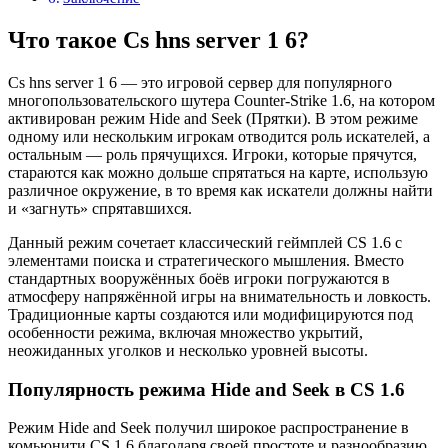
Что такое Cs hns server 1 6?
Cs hns server 1 6 — это игровой сервер для популярного
многопользовательского шутера Counter-Strike 1.6, на котором
активирован режим Hide and Seek (Прятки). В этом режиме
одному или нескольким игрокам отводится роль искателей, а
остальным — роль прячущихся. Игроки, которые прячутся,
стараются как можно дольше спрятаться на карте, использую
различное окружение, в то время как искатели должны найти
и «загнуть» спрятавшихся.
Данный режим сочетает классический геймплей CS 1.6 с
элементами поиска и стратегического мышления. Вместо
стандартных вооружённых боёв игроки погружаются в
атмосферу напряжённой игры на внимательность и ловкость.
Традиционные карты создаются или модифицируются под
особенности режима, включая множество укрытий,
неожиданных уголков и несколько уровней высоты.
Популярность режима Hide and Seek в CS 1.6
Режим Hide and Seek получил широкое распространение в
комьюнити CS 1.6 благодаря своей простоте и разнообразию