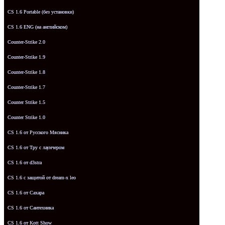
CS 1.6 Portable (без установки)
CS 1.6 ENG (на английском)
Counter-Strike 2.0
Counter-Strike 1.9
Counter-Strike 1.8
Counter-Strike 1.7
Counter Strike 1.5
Counter Strike 1.0
CS 1.6 от Русского Мясника
CS 1.6 от Tpy с лаунчером
CS 1.6 от d3stra
CS 1.6 с защитой от dream-x leo
CS 1.6 от Сахара
CS 1.6 от Сантехника
CS 1.6 от Kott Show