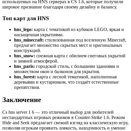
используемых на HNS серверах в CS 1.6, которые получили
широкое признание благодаря своему дизайну и балансу.
Топ карт для HNS
hns_lego:
карта с тематикой из кубиков LEGO, яркая и
насыщенная укрытиями.
hns_minecraft:
стилизованная под вселенную Minecraft,
предлагает множество скрытых мест и оригинальных
конструкций.
hns_snow:
снежная карта с обилием снеговых укрытий
и зимней атмосферой.
hns_paris:
городской стиль, с большими зданиями и
множеством окон и балконов для укрытия.
hns_forest:
карта с лесной тематикой, наполненная
деревьями и кустарником, что создаёт естественные
препятствия.
Заключение
Cs hns server 1 6 — это отличный выбор для любителей
нестандартных игровых режимов в Counter-Strike 1.6. Режим
Hide and Seek предлагает свежий взгляд на классическую игру,
позволяя игрокам проявить ловкость, находчивость и умение