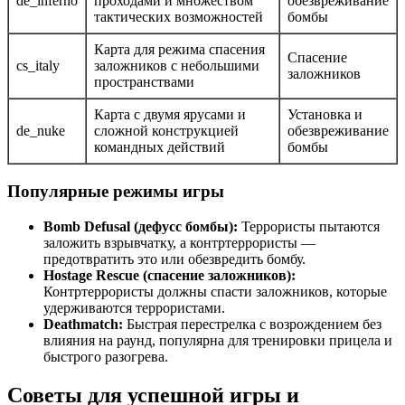
de_inferno
проходами и множеством
обезвреживание
тактических возможностей
бомбы
Карта для режима спасения
Спасение
cs_italy
заложников с небольшими
заложников
пространствами
Карта с двумя ярусами и
Установка и
de_nuke
сложной конструкцией
обезвреживание
командных действий
бомбы
Популярные режимы игры
Bomb Defusal (дефусс бомбы):
Террористы пытаются
заложить взрывчатку, а контртеррористы —
предотвратить это или обезвредить бомбу.
Hostage Rescue (спасение заложников):
Контртеррористы должны спасти заложников, которые
удерживаются террористами.
Deathmatch:
Быстрая перестрелка с возрождением без
влияния на раунд, популярна для тренировки прицела и
быстрого разогрева.
Советы для успешной игры и