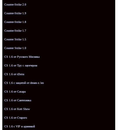
Counter-Strike 2.0
Counter-Strike 1.9
Counter-Strike 1.8
Counter-Strike 1.7
Counter Strike 1.5
Counter Strike 1.0
CS 1.6 от Русского Мясника
CS 1.6 от Tpy с лаунчером
CS 1.6 от d3stra
CS 1.6 с защитой от dream-x leo
CS 1.6 от Сахара
CS 1.6 от Сантехника
CS 1.6 от Kott Show
CS 1.6 от Старого
CS 1.6 с VIP и админкой