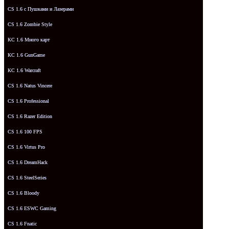
CS 1.6 с Пушками и Лазерами
CS 1.6 Zombie Style
КС 1.6 Много карт
КС 1.6 GunGame
КС 1.6 Warcraft
CS 1.6 Natus Vincere
CS 1.6 Professional
CS 1.6 Razer Edition
CS 1.6 100 FPS
CS 1.6 Virtus Pro
CS 1.6 DreamHack
CS 1.6 SteelSeries
CS 1.6 Bloody
CS 1.6 ESWC Gaming
CS 1.6 Fnatic