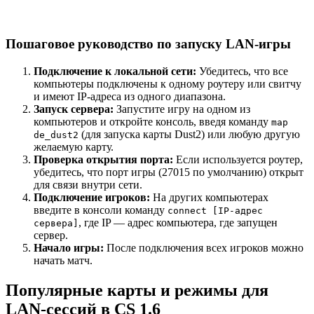
Пошаговое руководство по запуску LAN-игры
Подключение к локальной сети:
Убедитесь, что все
компьютеры подключены к одному роутеру или свитчу
и имеют IP-адреса из одного диапазона.
Запуск сервера:
Запустите игру на одном из
компьютеров и откройте консоль, введя команду
map
(для запуска карты Dust2) или любую другую
de_dust2
желаемую карту.
Проверка открытия порта:
Если используется роутер,
убедитесь, что порт игры (27015 по умолчанию) открыт
для связи внутри сети.
Подключение игроков:
На других компьютерах
введите в консоли команду
connect [IP-адрес
, где IP — адрес компьютера, где запущен
сервера]
сервер.
Начало игры:
После подключения всех игроков можно
начать матч.
Популярные карты и режимы для
LAN-сессий в CS 1.6