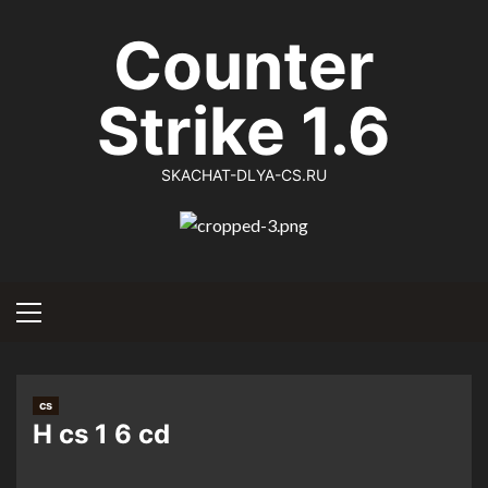
Перейти
Counter
к
содержимому
Strike 1.6
SKACHAT-DLYA-CS.RU
Основное
меню
cs
H cs 1 6 cd