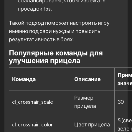
сбалансированы, чтобы избежать
просадок fps.
Такой подход поможет настроить игру
именно под свои нужды и повысить
результативность в боях.
Популярные команды для
улучшения прицела
Прим
Команда
Описание
знач
Размер
cl_crosshair_scale
30
прицела
5 (св
cl_crosshair_color
Цвет прицела
зеле