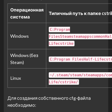
Операционная
Типичный путь к папке cstri
система
C:Program
Windows
FilesSteamsteamappscommonHal
Lifecstrike
Windows (без
C:Program FilesHalf-Lifecst
Steam)
~/.steam/steam/steamapps/co
Linux
Life/cstrike/
Для создания собственного cfg-файла
необходимо: