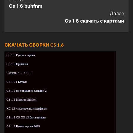
Cs 1 6 buhfnm
Navigation
Далее
Cs 1 6 скачать с картами
СКАЧАТЬ СБОРКИ CS 1.6
CS 1.6 Русская версия
CS 1.6 Оригинал
Скачать КС ГО 1.6
CS 1.6 с Ботами
CS 1.6 со скинами из Standoff 2
CS 1.6 Mansion Edition
КС 1.6 с настроенным конфигом
CS 1.6 CS GO v3 без анимации
CS 1.6 Новая версия 2025