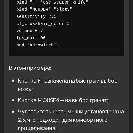
bind "F" "use weapon_knife"

bind "MOUSE4" "slot3"

sensitivity 2.5

cl_crosshair_color 5

volume 0.7

fps_max 100

В этом примере:
Кнопка F назначена на быстрый выбор
ножа;
Кнопка MOUSE4 — на выбор гранат;
Чувствительность мыши установлена на
2.5, что подходит для комфортного
прицеливания;