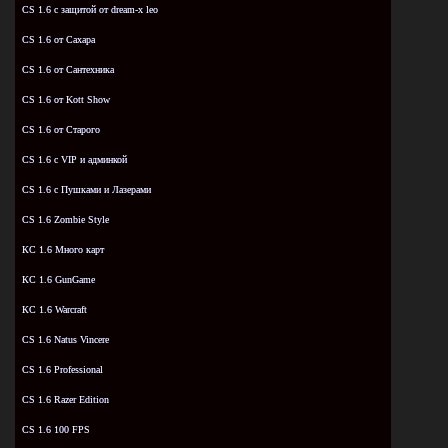
CS 1.6 с защитой от dream-x leo
CS 1.6 от Сахара
CS 1.6 от Сантехника
CS 1.6 от Kott Show
CS 1.6 от Старого
CS 1.6 с VIP и админкой
CS 1.6 с Пушками и Лазерами
CS 1.6 Zombie Style
КС 1.6 Много карт
КС 1.6 GunGame
КС 1.6 Warcraft
CS 1.6 Natus Vincere
CS 1.6 Professional
CS 1.6 Razer Edition
CS 1.6 100 FPS