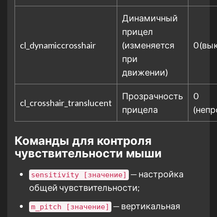
Динамичный
прицел
cl_dynamiccrosshair
(изменяется
0 (вы
при
движении)
Прозрачность
0
cl_crosshair_translucent
прицела
(неп
Команды для контроля
чувствительности мыши
— настройка
sensitivity [значение]
общей чувствительности;
— вертикальная
m_pitch [значение]