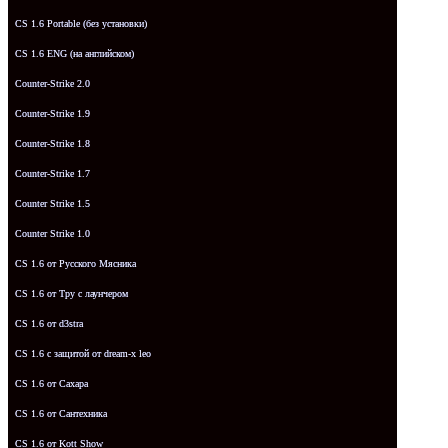
CS 1.6 Portable (без установки)
CS 1.6 ENG (на английском)
Counter-Strike 2.0
Counter-Strike 1.9
Counter-Strike 1.8
Counter-Strike 1.7
Counter Strike 1.5
Counter Strike 1.0
CS 1.6 от Русского Мясника
CS 1.6 от Tpy с лаунчером
CS 1.6 от d3stra
CS 1.6 с защитой от dream-x leo
CS 1.6 от Сахара
CS 1.6 от Сантехника
CS 1.6 от Kott Show