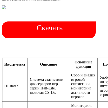
Скачать
Основные
Инструмент
Описание
Пр
функции
Сбор и анализ
Удоб
Система статистики
игровой
инте
для серверов игр
статистики,
HLstatsX
инте
серии Half-Life,
мониторинг
игр
включая CS 1.6.
активности
серв
игроков.
Мониторинг