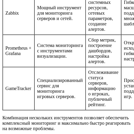
системных
Гибк
Мощный инструмент
ресурсов,
масш
Zabbix
для мониторинга
сетевых
подд
серверов и сетей.
параметров,
множ
создание
шабл
алертов.
Сбор метрик,
Отк
Система мониторинга
построение
Prometheus +
исхо
с инструментами
дашбордов,
Grafana
гибк
визуализации.
настройка
наст
алертов.
Отслеживание
статуса
Специализированный
Прос
серверов,
сервис для
уста
GameTracker
информацию
мониторинга
подд
о игроках,
игровых серверов.
игр.
публичный
рейтинг.
Комбинация нескольких инструментов позволяет обеспечить
комплексный мониторинг и максимально быстро реагировать
на возможные проблемы.