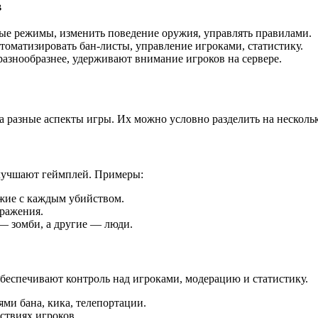
в
е режимы, изменить поведение оружия, управлять правилами.
оматизировать бан-листы, управление игроками, статистику.
азнообразнее, удерживают внимание игроков на сервере.
 разные аспекты игры. Их можно условно разделить на нескольк
лучшают геймплей. Примеры:
жие с каждым убийством.
сражения.
— зомби, а другие — люди.
беспечивают контроль над игроками, модерацию и статистику.
ми бана, кика, телепортации.
ствиях игроков.