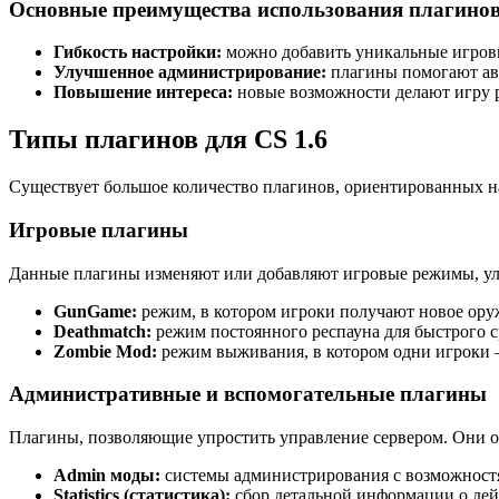
Основные преимущества использования плагино
Гибкость настройки:
можно добавить уникальные игровы
Улучшенное администрирование:
плагины помогают авт
Повышение интереса:
новые возможности делают игру р
Типы плагинов для CS 1.6
Существует большое количество плагинов, ориентированных на
Игровые плагины
Данные плагины изменяют или добавляют игровые режимы, у
GunGame:
режим, в котором игроки получают новое ору
Deathmatch:
режим постоянного респауна для быстрого 
Zombie Mod:
режим выживания, в котором одни игроки 
Административные и вспомогательные плагины
Плагины, позволяющие упростить управление сервером. Они о
Admin моды:
системы администрирования с возможностя
Statistics (статистика):
сбор детальной информации о дей