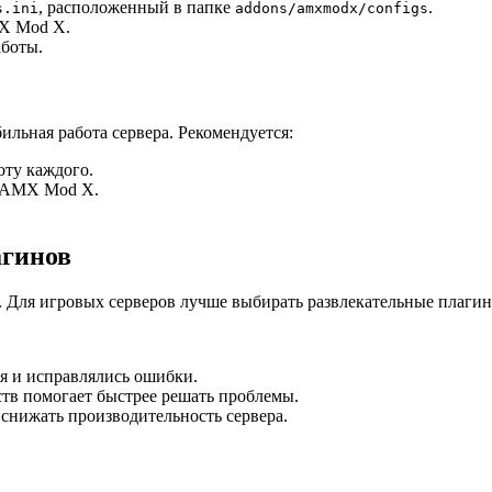
, расположенный в папке
.
s.ini
addons/amxmodx/configs
MX Mod X.
аботы.
льная работа сервера. Рекомендуется:
оту каждого.
и AMX Mod X.
агинов
в. Для игровых серверов лучше выбирать развлекательные плаг
я и исправлялись ошибки.
тв помогает быстрее решать проблемы.
нижать производительность сервера.