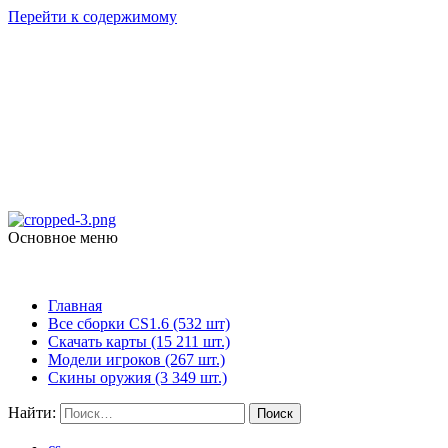
Перейти к содержимому
Counter Strike 1.6
skachat-dlya-cs.ru
Основное меню
Counter Strike 1.6
Главная
Все сборки CS1.6 (532 шт)
Скачать карты (15 211 шт.)
Модели игроков (267 шт.)
Скины оружия (3 349 шт.)
Найти: