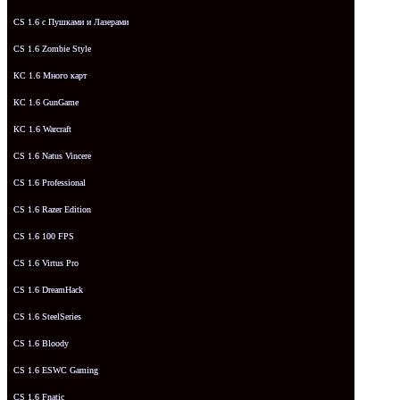
CS 1.6 с Пушками и Лазерами
CS 1.6 Zombie Style
КС 1.6 Много карт
КС 1.6 GunGame
КС 1.6 Warcraft
CS 1.6 Natus Vincere
CS 1.6 Professional
CS 1.6 Razer Edition
CS 1.6 100 FPS
CS 1.6 Virtus Pro
CS 1.6 DreamHack
CS 1.6 SteelSeries
CS 1.6 Bloody
CS 1.6 ESWC Gaming
CS 1.6 Fnatic