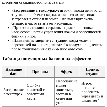
которыми сталкиваются пользователи:
«Застревание в текстурах»:
игроки иногда цепляются
за углы или объекты карты, из-за чего их персонаж
застревает в стене или земле. Это выглядит очень
смешно и часто вызывает насмешки.
«Прыжки с ножом»:
странные прыжки, возникающие
из-за особенностей управления ножом и особенностей
физики в игре.
«Плавающие модели»:
ситуации, когда модели
персонажей начинают „плавать“ в воздухе или „летать“
после столкновения с каким-либо объектом.
Таблица популярных багов и их эффектов
Название
Пример
Причина
Эффект
бага
ситуации
Персонаж не
Игрок
Ошибка
может
пытается
Застревание
коллизий с
двигаться,
пробежать
в текстурах
объектами
застряв в
через дверь и
карты
стене или
„залипает“
угле