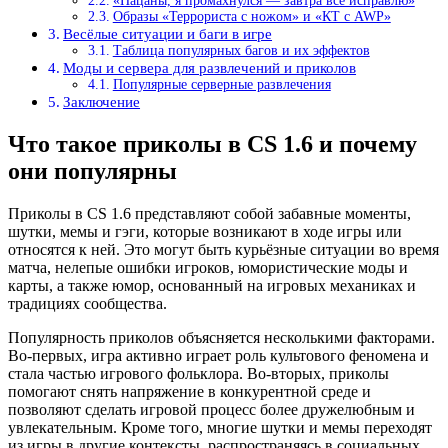
«Пацаны, я промахнулся — завтра всё исправлю»
Образы «Террориста с ножом» и «КТ с AWP»
Весёлые ситуации и баги в игре
Таблица популярных багов и их эффектов
Моды и сервера для развлечений и приколов
Популярные серверные развлечения
Заключение
Что такое приколы в CS 1.6 и почему
они популярны
Приколы в CS 1.6 представляют собой забавные моменты,
шутки, мемы и гэги, которые возникают в ходе игры или
относятся к ней. Это могут быть курьёзные ситуации во время
матча, нелепые ошибки игроков, юмористические моды и
карты, а также юмор, основанный на игровых механиках и
традициях сообщества.
Популярность приколов объясняется несколькими факторами.
Во-первых, игра активно играет роль культового феномена и
стала частью игрового фольклора. Во-вторых, приколы
помогают снять напряжение в конкурентной среде и
позволяют сделать игровой процесс более дружелюбным и
увлекательным. Кроме того, многие шутки и мемы переходят
из игры в другие контексты, распространяясь в социальных