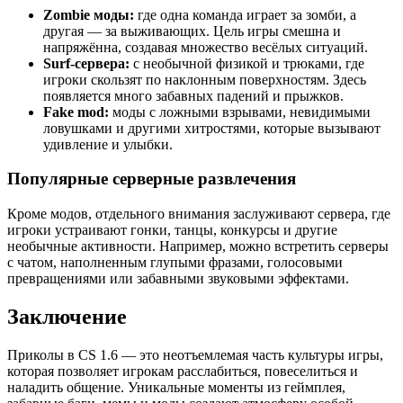
Zombie моды:
где одна команда играет за зомби, а
другая — за выживающих. Цель игры смешна и
напряжённа, создавая множество весёлых ситуаций.
Surf-сервера:
с необычной физикой и трюками, где
игроки скользят по наклонным поверхностям. Здесь
появляется много забавных падений и прыжков.
Fake mod:
моды с ложными взрывами, невидимыми
ловушками и другими хитростями, которые вызывают
удивление и улыбки.
Популярные серверные развлечения
Кроме модов, отдельного внимания заслуживают сервера, где
игроки устраивают гонки, танцы, конкурсы и другие
необычные активности. Например, можно встретить серверы
с чатом, наполненным глупыми фразами, голосовыми
превращениями или забавными звуковыми эффектами.
Заключение
Приколы в CS 1.6 — это неотъемлемая часть культуры игры,
которая позволяет игрокам расслабиться, повеселиться и
наладить общение. Уникальные моменты из геймплея,