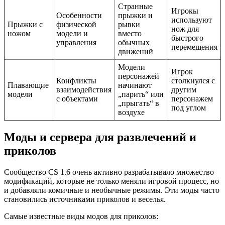
Странные
Игрокы
Особенности
прыжки и
используют
Прыжки с
физической
рывки
нож для
ножом
модели и
вместо
быстрого
управления
обычных
перемещения
движений
Модели
Игрок
персонажей
Конфликты
столкнулся с
Плавающие
начинают
взаимодействия
другим
модели
„парить“ или
с объектами
персонажем
„прыгать“ в
под углом
воздухе
Моды и сервера для развлечений и
приколов
Сообщество CS 1.6 очень активно разрабатывало множество
модификаций, которые не только меняли игровой процесс, но
и добавляли комичные и необычные режимы. Эти моды часто
становились источниками приколов и веселья.
Самые известные виды модов для приколов: