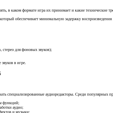
онять, в каком формате игра их принимает и какие технические т
 который обеспечивает минимальную задержку воспроизведения 
, стерео для фоновых звуков);
 звуков в игре.
6
овать специализированные аудиоредакторы. Среди популярных п
м функций;
аботки аудио;
фектов и музыки;