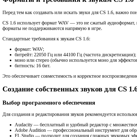
Перед тем как создавать или искать звуки для CS 1.6, важно п
CS 1.6 использует формат WAV — это не сжатый аудиоформат,
форматы не поддерживаются напрямую в игре.
Стандартные требования к звукам CS 1.6:
формат: WAV;
битрейт: 22050 Гц или 44100 Гц (частота дискретизации);
моно или стерео (обычно используется моно для эффектов
битность: 16 бит.
Это обеспечивает совместимость и корректное воспроизведение
Создание собственных звуков для CS 1.
Выбор программного обеспечения
Для создания и редактирования звуков рекомендуется использ
Audacity — бесплатный и удобный редактор с множество
Adobe Audition — профессиональный инструмент для обр
FL Studio — подходит для создания сложных звуковых эф