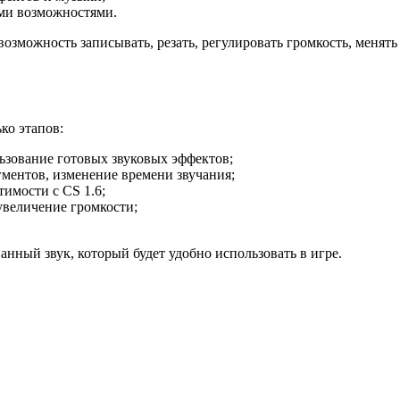
ыми возможностями.
озможность записывать, резать, регулировать громкость, менят
ко этапов:
ьзование готовых звуковых эффектов;
ментов, изменение времени звучания;
имости с CS 1.6;
увеличение громкости;
анный звук, который будет удобно использовать в игре.