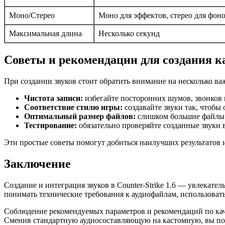
Моно/Стерео
Моно для эффектов, стерео для фон
Максимальная длина
Несколько секунд
Советы и рекомендации для создания к
При создании звуков стоит обратить внимание на несколько ва
Чистота записи:
избегайте посторонних шумов, звонков и
Соответствие стилю игры:
создавайте звуки так, чтобы
Оптимальный размер файлов:
слишком большие файлы м
Тестирование:
обязательно проверяйте созданные звуки в
Эти простые советы помогут добиться наилучших результатов 
Заключение
Создание и интеграция звуков в Counter-Strike 1.6 — увлекател
понимать технические требования к аудиофайлам, использовать
Соблюдение рекомендуемых параметров и рекомендаций по кач
Сменив стандартную аудиосоставляющую на кастомную, вы полу