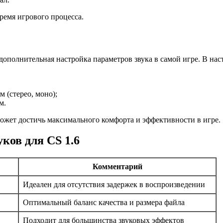
ремя игрового процесса.
дополнительная настройка параметров звука в самой игре. В нас
м (стерео, моно);
м.
ожет достичь максимального комфорта и эффективности в игре.
ков для CS 1.6
Комментарий
Идеален для отсутствия задержек в воспроизведении
Оптимальный баланс качества и размера файла
Подходит для большинства звуковых эффектов