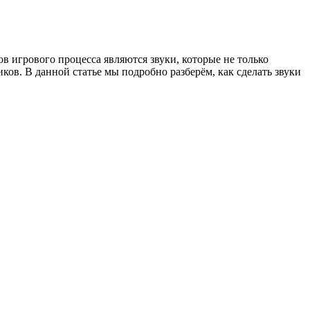
в игрового процесса являются звуки, которые не только
ков. В данной статье мы подробно разберём, как сделать звуки