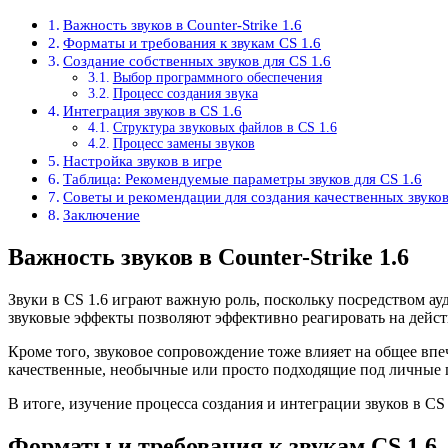
Важность звуков в Counter-Strike 1.6
Форматы и требования к звукам CS 1.6
Создание собственных звуков для CS 1.6
Выбор программного обеспечения
Процесс создания звука
Интеграция звуков в CS 1.6
Структура звуковых файлов в CS 1.6
Процесс замены звуков
Настройка звуков в игре
Таблица: Рекомендуемые параметры звуков для CS 1.6
Советы и рекомендации для создания качественных звуко
Заключение
Важность звуков в Counter-Strike 1.6
Звуки в CS 1.6 играют важную роль, поскольку посредством а
звуковые эффекты позволяют эффективно реагировать на дейст
Кроме того, звуковое сопровождение тоже влияет на общее впе
качественные, необычные или просто подходящие под личные 
В итоге, изучение процесса создания и интеграции звуков в CS
Форматы и требования к звукам CS 1.6