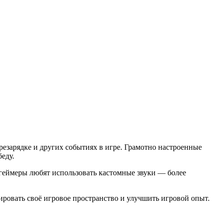
резарядке и других событиях в игре. Грамотно настроенные
еду.
 геймеры любят использовать кастомные звуки — более
изировать своё игровое пространство и улучшить игровой опыт.