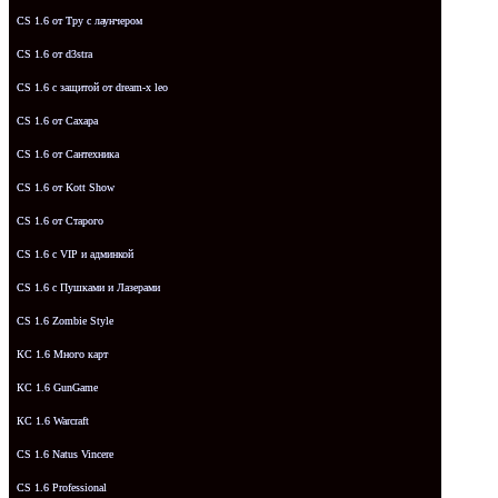
CS 1.6 от Tpy с лаунчером
CS 1.6 от d3stra
CS 1.6 с защитой от dream-x leo
CS 1.6 от Сахара
CS 1.6 от Сантехника
CS 1.6 от Kott Show
CS 1.6 от Старого
CS 1.6 с VIP и админкой
CS 1.6 с Пушками и Лазерами
CS 1.6 Zombie Style
КС 1.6 Много карт
КС 1.6 GunGame
КС 1.6 Warcraft
CS 1.6 Natus Vincere
CS 1.6 Professional