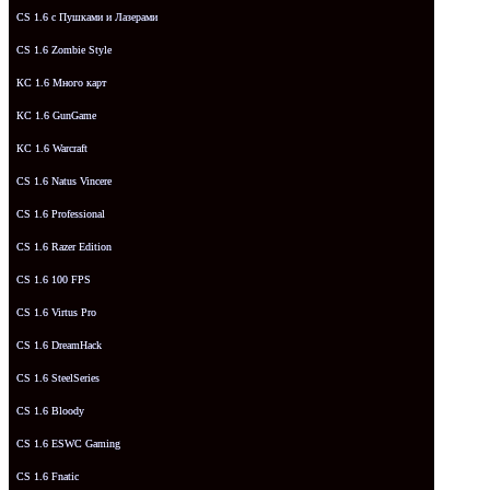
CS 1.6 с Пушками и Лазерами
CS 1.6 Zombie Style
КС 1.6 Много карт
КС 1.6 GunGame
КС 1.6 Warcraft
CS 1.6 Natus Vincere
CS 1.6 Professional
CS 1.6 Razer Edition
CS 1.6 100 FPS
CS 1.6 Virtus Pro
CS 1.6 DreamHack
CS 1.6 SteelSeries
CS 1.6 Bloody
CS 1.6 ESWC Gaming
CS 1.6 Fnatic