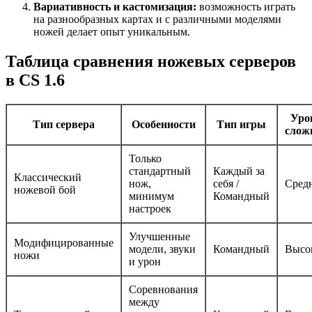
Вариативность и кастомизация:
возможность играть
на разнообразных картах и с различными моделями
ножей делает опыт уникальным.
Таблица сравнения ножевых серверов
в CS 1.6
Уро
Тип сервера
Особенности
Тип игры
слож
Только
стандартный
Каждый за
Классический
нож,
себя /
Сред
ножевой бой
минимум
Командный
настроек
Улучшенные
Модифицированные
модели, звуки
Командный
Высо
ножи
и урон
Соревнования
между