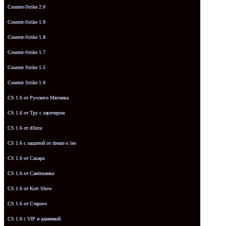
Counter-Strike 2.0
Counter-Strike 1.9
Counter-Strike 1.8
Counter-Strike 1.7
Counter Strike 1.5
Counter Strike 1.0
CS 1.6 от Русского Мясника
CS 1.6 от Tpy с лаунчером
CS 1.6 от d3stra
CS 1.6 с защитой от dream-x leo
CS 1.6 от Сахара
CS 1.6 от Сантехника
CS 1.6 от Kott Show
CS 1.6 от Старого
CS 1.6 с VIP и админкой