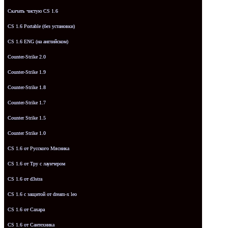
Скачать чистую CS 1.6
CS 1.6 Portable (без установки)
CS 1.6 ENG (на английском)
Counter-Strike 2.0
Counter-Strike 1.9
Counter-Strike 1.8
Counter-Strike 1.7
Counter Strike 1.5
Counter Strike 1.0
CS 1.6 от Русского Мясника
CS 1.6 от Tpy с лаунчером
CS 1.6 от d3stra
CS 1.6 с защитой от dream-x leo
CS 1.6 от Сахара
CS 1.6 от Сантехника