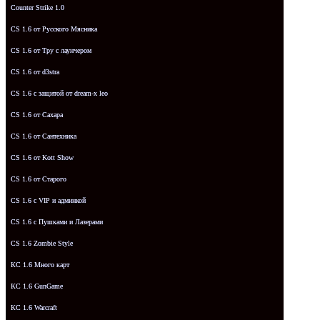
Counter Strike 1.0
CS 1.6 от Русского Мясника
CS 1.6 от Tpy с лаунчером
CS 1.6 от d3stra
CS 1.6 с защитой от dream-x leo
CS 1.6 от Сахара
CS 1.6 от Сантехника
CS 1.6 от Kott Show
CS 1.6 от Старого
CS 1.6 с VIP и админкой
CS 1.6 с Пушками и Лазерами
CS 1.6 Zombie Style
КС 1.6 Много карт
КС 1.6 GunGame
КС 1.6 Warcraft