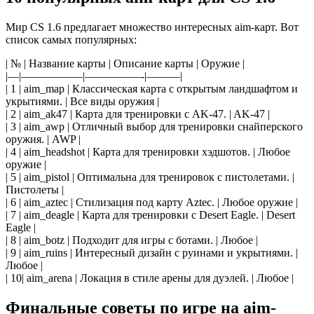
Мир CS 1.6 предлагает множество интересных aim-карт. Вот
список самых популярных:
| № | Название карты | Описание карты | Оружие |
|—|—————–|—————-|———|
| 1 | aim_map | Классическая карта с открытым ландшафтом и
укрытиями. | Все виды оружия |
| 2 | aim_ak47 | Карта для тренировки с AK-47. | AK-47 |
| 3 | aim_awp | Отличный выбор для тренировки снайперского
оружия. | AWP |
| 4 | aim_headshot | Карта для тренировки хэдшотов. | Любое
оружие |
| 5 | aim_pistol | Оптимальна для тренировок с пистолетами. |
Пистолеты |
| 6 | aim_aztec | Стилизация под карту Aztec. | Любое оружие |
| 7 | aim_deagle | Карта для тренировки с Desert Eagle. | Desert
Eagle |
| 8 | aim_botz | Подходит для игры с ботами. | Любое |
| 9 | aim_ruins | Интересный дизайн с руинами и укрытиями. |
Любое |
| 10| aim_arena | Локация в стиле арены для дуэлей. | Любое |
Финальные советы по игре на aim-