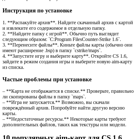
Инструкция по установке
1. **Распакуйте архив**. Найдите скачанный архив с картой
и извлеките его содержимое в отдельную папку.
2. **Найдите папку с игрой**. Обычно путь выглядит
следующим образом: `C:Program FilesCounter-Strike 1.6`.
3. **Перенесите файлы**. Киньте файлы карты (обычно они
имеют расширение .bsp) в папку `cstrike/maps`.
4. **Запустите игру и выберите карту**. Откройте CS 1.6,
зайдите в режим создания игры и выберите новую aim-карту
из списка.
Частые проблемы при установке
– **Карта не отображается в списке.** Проверьте, правильно
ли скопированы файлы в папку `maps`.
– **Игра не запускается.** Возможно, вы скачали
повреждённый архив. Попробуйте найти другую версию
карты.
– **Недостаточные ресурсы.** Некоторые карты требуют
дополнительных файлов, таких как текстуры или модели.
10 популярных aim-карт для CS 1.6