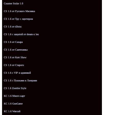
Counter Strike 1.0
CS 1.6 от Русского Мясника
CS 1.6 от Tpy с лаунчером
CS 1.6 от d3stra
CS 1.6 с защитой от dream-x leo
CS 1.6 от Сахара
CS 1.6 от Сантехника
CS 1.6 от Kott Show
CS 1.6 от Старого
CS 1.6 с VIP и админкой
CS 1.6 с Пушками и Лазерами
CS 1.6 Zombie Style
КС 1.6 Много карт
КС 1.6 GunGame
КС 1.6 Warcraft