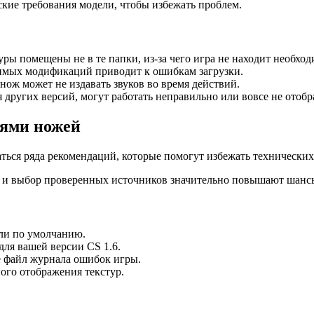
кие требования модели, чтобы избежать проблем.
ры помещены не в те папки, из-за чего игра не находит необхо
имых модификаций приводит к ошибкам загрузки.
 нож может не издавать звуков во время действий.
 других версий, могут работать неправильно или вовсе не отобр
лями ножей
ься ряда рекомендаций, которые помогут избежать технических
в и выбор проверенных источников значительно повышают шансы
ли по умолчанию.
ля вашей версии CS 1.6.
е файл журнала ошибок игры.
ого отображения текстур.