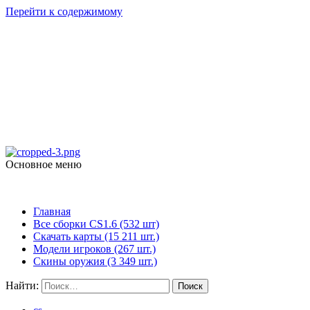
Перейти к содержимому
Counter Strike 1.6
skachat-dlya-cs.ru
Основное меню
Counter Strike 1.6
Главная
Все сборки CS1.6 (532 шт)
Скачать карты (15 211 шт.)
Модели игроков (267 шт.)
Скины оружия (3 349 шт.)
Найти: